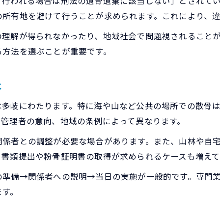
て行われる場合は刑法の遺骨遺棄に該当しない」とされて
散骨に必要な許可と届出の違いを理解
の所有地を避けて行うことが求められます。これにより、違
自宅や山での無断散骨が招くトラブル例
の理解が得られなかったり、地域社会で問題視されること
散骨がなぜ違法と誤解されやすいのか
る方法を選ぶことが重要です。
節度ある散骨方法と法的リスク回避策
自宅や庭で散骨する際の手続きポイント
は
散骨を自宅の庭で行う際の法的確認事項
は多岐にわたります。特に海や山など公共の場所での散骨
庭での散骨が違法と判断されるケースとは
や管理者の意向、地域の条例によって異なります。
散骨手続き時に必要な家族の合意や承諾
関係者との調整が必要な場合があります。また、山林や自
散骨と近隣住民への配慮が求められる理由
。書類提出や粉骨証明書の取得が求められるケースも増えて
自宅で散骨する際のデメリットと注意点
の準備→関係者への説明→当日の実施が一般的です。専門
家族間トラブルを防ぐための合意形成の工夫
ます。
散骨を巡る家族の意見対立を解消する方法
散骨の合意形成で重要な話し合いの進め方