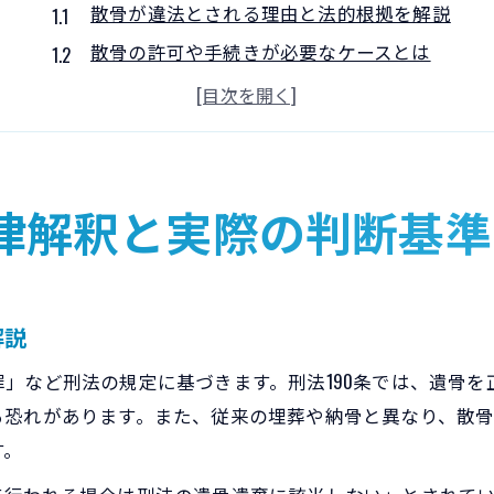
散骨が違法とされる理由と法的根拠を解説
散骨の許可や手続きが必要なケースとは
自治体ごとの散骨ルールと判断のポイント
散骨がよくないとされる意見や後悔の背景
散骨にまつわるデメリットや注意事項まとめ
建設や土地利用と散骨の関係を詳しく解説
律解釈と実際の判断基準
土地利用の観点から見る散骨の可否と注意点
建設予定地での散骨が問題となる理由とは
散骨と土地所有者の承諾が必要な場面を解説
解説
散骨が山や自宅の庭で認められる条件
」など刑法の規定に基づきます。刑法190条では、遺骨
散骨と建設計画が衝突した実際の事例紹介
る恐れがあります。また、従来の埋葬や納骨と異なり、散
勝手な散骨が違法とされる根拠や注意点
す。
勝手に散骨すると違法になる要件を整理