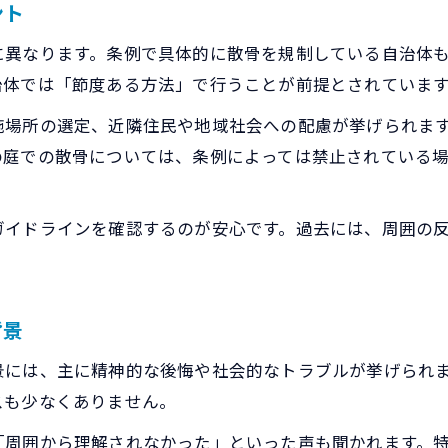
ント
散骨による親族トラブル事例と回避策紹介
に異なります。条例で具体的に散骨を規制している自治体
散骨の選択で後悔しないための準備とは
治体では「節度ある方法」で行うことが前提とされていま
家族全員が納得できる散骨手続きの工夫
施場所の選定、近隣住民や地域社会への配慮が挙げられま
散骨で後悔しないための安全な進め方を紹介
の庭での散骨については、条例によっては禁止されている
散骨で後悔しないための具体的な選択基準
散骨時に注意すべきデメリットと対策方法
ガイドラインを確認するのが安心です。過去には、周囲の
散骨の安全な手続きと許可取得ポイント
実際の散骨経験から学ぶ後悔を防ぐ工夫
トラブルなく散骨を進めるための注意点
背景
景には、主に精神的な後悔や社会的なトラブルが挙げられ
スも少なくありません。
「周囲から理解されなかった」といった声も聞かれます。