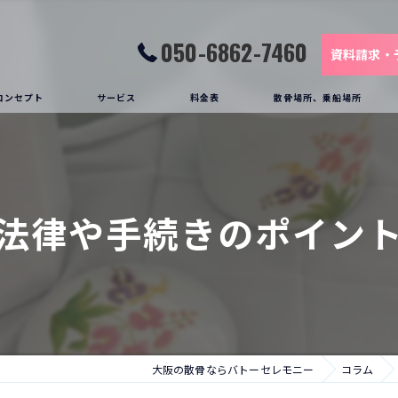
050-6862-7460
資料請求・
コンセプト
サービス
料金表
散骨場所、乗船場所
お客様の声
葬送船(クルーザー)
散骨の様子
法律や手続きのポイン
大阪の散骨ならバトーセレモニー
コラム