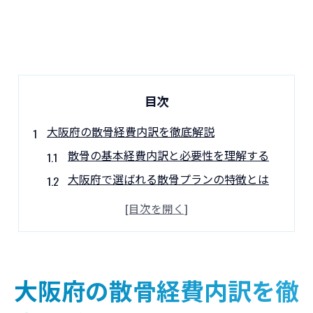
目次
大阪府の散骨経費内訳を徹底解説
散骨の基本経費内訳と必要性を理解する
大阪府で選ばれる散骨プランの特徴とは
大阪の散骨業者費用と内訳を徹底比較
海洋散骨や樹木葬の経費の違いを解説
散骨にかかる費用相場と現実的な目安
無駄なく選ぶ散骨費用最適プラン
大阪府の散骨経費内訳を徹
散骨費用を抑えるプラン選びのコツ