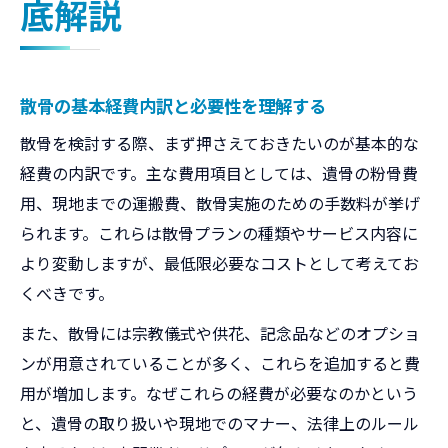
底解説
家族構成で変わる最適な散骨方法とは
貸切と合同プランの経費内訳を比較する
代行散骨を選ぶ際の費用と注意点
散骨の基本経費内訳と必要性を理解する
無駄なオプションを省く選び方を伝授
散骨を検討する際、まず押さえておきたいのが基本的な
納骨費用を抑える散骨選択術のコツ
経費の内訳です。主な費用項目としては、遺骨の粉骨費
一番お金のかからない納骨方法を探る
用、現地までの運搬費、散骨実施のための手数料が挙げ
散骨で納骨費用を削減する具体策
られます。これらは散骨プランの種類やサービス内容に
粉骨費用や証明書発行の有無を確認
より変動しますが、最低限必要なコストとして考えてお
樹木葬と散骨の費用比較と選び方
くべきです。
大阪の散骨業者費用の最小化テクニック
また、散骨には宗教儀式や供花、記念品などのオプショ
家族で考える散骨経費見直し術
ンが用意されていることが多く、これらを追加すると費
家族の参加有無で変わる散骨経費を解説
用が増加します。なぜこれらの経費が必要なのかという
少人数に適した散骨プランの選び方
と、遺骨の取り扱いや現地でのマナー、法律上のルール