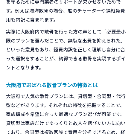
を守るために専門業者のサポートが欠かせないためで
セレモニー省略で費用を抑える方法
す。例えば海洋散骨の場合、船のチャーターや操縦員費
家族で話し合う散骨経費の見直しポイント
用も内訳に含まれます。
遠方家族の事情を考慮したプラン選定法
実際に大阪府内で散骨を行った方の声として「必要最小
散骨業者の費用明細を比較検証
限のプランを選んだことで、無駄な出費を抑えられた」
複数業者の散骨費用比較ポイントを解説
といった意見もあり、経費内訳を正しく理解し自分に合
散骨料金の見積もり内容を正しく把握
った選択をすることが、納得できる散骨を実現するポイ
粉骨や船舶チャーター費用の違いに注目
ントとなります。
業者ごとのサービス内容と費用の差異
信頼できる散骨業者の選び方と費用
大阪府で選ばれる散骨プランの特徴とは
手続き別に見る大阪散骨の特徴
大阪府で人気の散骨プランには、貸切型・合同型・代行
大阪の散骨手続きの流れと費用内訳
型などがあります。それぞれの特徴を把握することで、
海洋散骨と樹木葬の手続き比較
家族構成や希望に合った最適なプラン選びが可能です。
貸切型は家族だけでゆっくりと故人を偲びたい方に向い
必要書類や証明書発行の費用詳細
ており、合同型は複数家族で費用を分担できるため、経
散骨手続き時に注意したいポイント