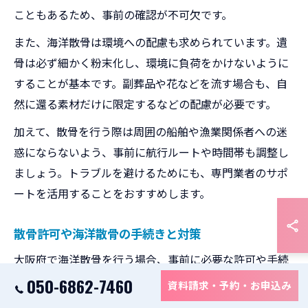
こともあるため、事前の確認が不可欠です。
また、海洋散骨は環境への配慮も求められています。遺
骨は必ず細かく粉末化し、環境に負荷をかけないように
することが基本です。副葬品や花などを流す場合も、自
然に還る素材だけに限定するなどの配慮が必要です。
加えて、散骨を行う際は周囲の船舶や漁業関係者への迷
惑にならないよう、事前に航行ルートや時間帯も調整し
ましょう。トラブルを避けるためにも、専門業者のサポ
ートを活用することをおすすめします。
散骨許可や海洋散骨の手続きと対策
大阪府で海洋散骨を行う場合、事前に必要な許可や手続
きを理解しておくことが重要です。一般的に、海洋散骨
050-6862-7460
資料請求・予約・お申込み
自体は法律で明確に禁止されていませんが、場所によっ