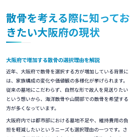
安心して選ぶための大阪での散骨基礎知識
散骨を考える際に知ってお
大阪で散骨する際の基本知識と手順
きたい大阪府の現状
安心できる散骨業者の選び方と注意点
家族で話し合いたい散骨に関する基礎情報
大阪の散骨方法と許可に必要な知識
大阪府で増加する散骨の選択理由を解説
トラブル回避のための散骨基礎チェック
近年、大阪府で散骨を選択する方が増加している背景に
大阪府で散骨を行う前に確認したい法規制
は、家族構成の変化や価値観の多様化が挙げられます。
大阪の散骨に関する最新法規制を解説
従来の墓地にこだわらず、自然な形で故人を見送りたい
散骨許可が必要な大阪の具体的なケース
という想いから、海洋散骨や山間部での散骨を希望する
大阪府内での散骨と条例のポイント
方が多くなっています。
勝手な散骨が違法となる場合の注意点
大阪府内では都市部における墓地不足や、維持費用の負
大阪の散骨で避けたい法的リスクとは
担を軽減したいというニーズも選択理由の一つです。さ
なぜ散骨には注意が必要なのか大阪で徹底解説