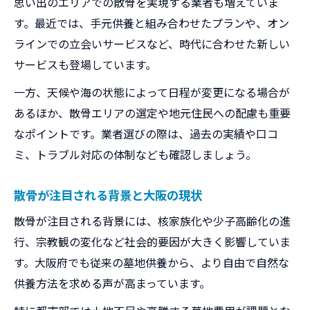
思い出のエリアでの散骨を実現する業者も増えていま
散骨費用の内訳と大阪での一般的な金額
す。最近では、手元供養と組み合わせたプランや、オン
大阪の散骨業者選定と費用比較のポイント
ラインでの立会いサービスなど、時代に合わせた新しい
散骨代行サービス利用時の費用ガイド
サービスも登場しています。
費用を抑えつつ満足できる散骨方法とは
一方、天候や海の状態によって日程が変更になる場合が
あるほか、散骨エリアの選定や地元住民への配慮も重要
なポイントです。業者選びの際は、過去の実績や口コ
ミ、トラブル対応の体制なども確認しましょう。
散骨が注目される背景と大阪の現状
散骨が注目される背景には、核家族化や少子高齢化の進
行、宗教観の変化など社会的要因が大きく影響していま
す。大阪府でも従来の墓地供養から、より自由で自然な
供養方法を求める声が高まっています。