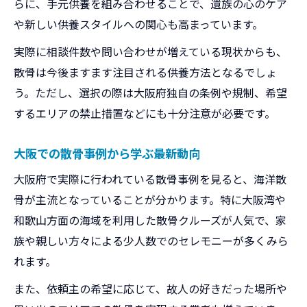
らに、手元供養を組み合わせることで、遺族の心のケア
大阪で散骨が問題視される背景を解説
や新しい供養スタイルへの関心も高まっています。
散骨がよくないとされる理由と現実
実際に相談件数や問い合わせが増えている現状からも、
大阪府での散骨に伴うトラブル事例
散骨は今後ますます注目される供養方法となるでしょ
近隣住民とのトラブルを防ぐ散骨対策
う。ただし、選択の際は大阪府独自の条例や規制、希望
散骨の注意点と大阪での失敗回避法
するエリアの禁止措置などにも十分注意が必要です。
海洋散骨のトラブル予防と大阪での安全対策
大阪での散骨事例から学ぶ最新動向
大阪で海洋散骨する際の安全ポイント
大阪府で実際に行われている散骨事例を見ると、海洋散
海洋散骨のトラブル事例と予防策を紹介
骨が主流となっていることが分かります。特に大阪湾や
大阪の海域で散骨する際の注意点とは
和歌山方面の海域を利用した散骨クルーズが人気で、家
散骨許可や海洋散骨の手続きと対策
族や親しい方々による少人数でのセレモニーが多くみら
安全な散骨実現のための準備と確認
れます。
費用や相場からみる大阪の散骨事情ガイド
また、依頼主の希望に応じて、故人の好きだった場所や
大阪での散骨費用相場と選び方のコツ