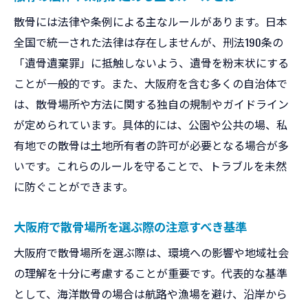
方法
散骨には法律や条例による主なルールがあります。日本
散骨場所選定で注意すべき所有権や環境配
全国で統一された法律は存在しませんが、刑法190条の
慮
「遺骨遺棄罪」に抵触しないよう、遺骨を粉末状にする
散骨でトラブルになりやすい事例と対策
ことが一般的です。また、大阪府を含む多くの自治体で
自分で散骨する際に必要な準備と手順
は、散骨場所や方法に関する独自の規制やガイドライン
家族や周囲への説明と同意の得方
が定められています。具体的には、公園や公共の場、私
有地での散骨は土地所有者の許可が必要となる場合が多
自分での散骨を選ぶ際のリスクと注意点
いです。これらのルールを守ることで、トラブルを未然
安心して散骨を進めるための手順とは
に防ぐことができます。
大阪府で安心して散骨するための基本手順
事前に確認すべき散骨ルールと地域の取り
大阪府で散骨場所を選ぶ際の注意すべき基準
決め
大阪府で散骨場所を選ぶ際は、環境への影響や地域社会
遺骨の粉骨や前処理のポイントを解説
の理解を十分に考慮することが重要です。代表的な基準
散骨当日の流れと準備すべき持ち物
として、海洋散骨の場合は航路や漁場を避け、沿岸から
トラブル防止のための周囲への配慮方法