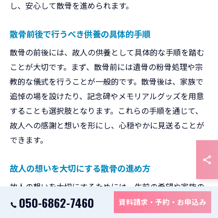
し、安心して散骨を進められます。
散骨前後で行うべき供養の具体的手順
散骨の前後には、故人の供養として具体的な手順を踏む
ことが大切です。まず、散骨前には遺骨の粉骨処理や宗
教的な儀式を行うことが一般的です。散骨後は、家族で
追悼の場を設けたり、記念碑やメモリアルグッズを用意
することも選択肢となります。これらの手順を通じて、
故人への感謝と想いを形にし、心穏やかに見送ることが
できます。
故人の想いを大切にする散骨の進め方
故人の想いを大切にするためには、生前の希望や家族の
050-6862-7460
意向を丁寧に確認し、それに沿った散骨方法を選ぶこと
資料請求・予約・お申込み
がポイントです。例えば、海や山など故人が好きだった