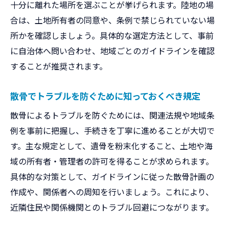
十分に離れた場所を選ぶことが挙げられます。陸地の場
散骨後の必要な書類や証明書の保管方法
合は、土地所有者の同意や、条例で禁じられていない場
トラブルを避けるための散骨マナー徹底解説
所かを確認しましょう。具体的な選定方法として、事前
に自治体へ問い合わせ、地域ごとのガイドラインを確認
大阪府で散骨する際のマナーと注意点
することが推奨されます。
近隣住民や他利用者への配慮の仕方
散骨で問題になりやすい行為とその回避策
散骨でトラブルを防ぐために知っておくべき規定
ゴミや遺骨の取り扱いに関するマナー
散骨によるトラブルを防ぐためには、関連法規や地域条
故人や家族への敬意を忘れないための工夫
例を事前に把握し、手続きを丁寧に進めることが大切で
散骨後の報告や周囲への説明のポイント
す。主な規定として、遺骨を粉末化すること、土地や海
家族の同意を得る散骨の進め方ガイド
域の所有者・管理者の許可を得ることが求められます。
家族全員の理解と同意を得るための工夫
具体的な対策として、ガイドラインに従った散骨計画の
散骨について丁寧に説明するコツと注意点
作成や、関係者への周知を行いましょう。これにより、
近隣住民や関係機関とのトラブル回避につながります。
家族間で意見が分かれた時の対応方法
説得に役立つ散骨の法的メリット