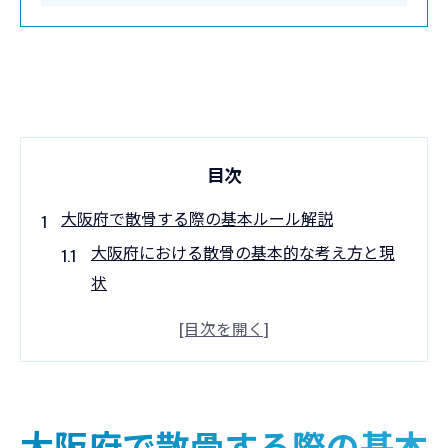
目次
大阪府で散骨する際の基本ルール解説
大阪府における散骨の基本的な考え方と現
状
散骨の法律や条例が定める主なルールとは
大阪府で散骨場所を選ぶ際の注意すべき基
準
散骨でトラブルを防ぐために知っておくべ
大阪府で散骨する際の基本
き規定