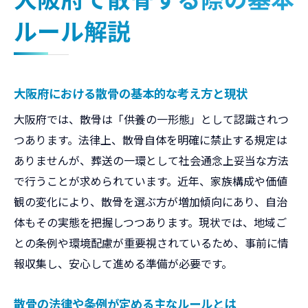
環境や地域社会へ配慮した散骨の進め方
ルール解説
自分で散骨する場合に守るべきポイント
散骨に必要な許可や手続きの実情
大阪府で散骨に必要な許可の有無を確認す
大阪府における散骨の基本的な考え方と現状
る
大阪府では、散骨は「供養の一形態」として認識されつ
遺骨の散骨手続きに必要な書類や流れ
つあります。法律上、散骨自体を明確に禁止する規定は
許可が不要なケースと例外について詳しく
ありませんが、葬送の一環として社会通念上妥当な方法
解説
で行うことが求められています。近年、家族構成や価値
観の変化により、散骨を選ぶ方が増加傾向にあり、自治
行政への相談や指導を受ける際のポイント
体もその実態を把握しつつあります。現状では、地域ご
散骨業者に依頼する場合の手続き方法
との条例や環境配慮が重要視されているため、事前に情
自分で散骨する際に注意すべき法的手続き
報収集し、安心して進める準備が必要です。
自分で散骨した場合の注意点を知る
自分で散骨を行う際の条例やルールの確認
散骨の法律や条例が定める主なルールとは