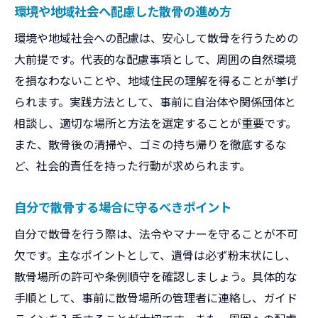
環境や地域社会へ配慮した散骨の進め方
家族の想いを尊重した散骨の進め方
環境や地域社会への配慮は、安心して散骨を行うための
将来のトラブルを防ぐ家族間の合意形成
大前提です。代表的な配慮事項として、周囲の自然環境
大阪府で安心供養を叶える散骨の流れ
を損なわないことや、地域住民の理解を得ることが挙げ
大阪府で散骨する理想的な流れを解説
られます。実践方法として、事前に自治体や関係団体と
散骨前後で行うべき供養の具体的手順
相談し、適切な場所と方法を選定することが重要です。
故人の想いを大切にする散骨の進め方
また、散骨後の清掃や、ゴミの持ち帰りを徹底するな
散骨時の手続きや必要な準備ポイント
ど、社会的責任を持った行動が求められます。
安心して任せられる業者選びの基準
自分で散骨する場合に守るべきポイント
散骨後のアフターフォローと家族サポート
自分で散骨を行う際は、法令やマナーを守ることが不可
知っておきたい散骨の法的ポイントまとめ
欠です。主なポイントとして、遺骨は必ず粉末状にし、
大阪府で散骨する際の法律的な基礎知識
散骨場所の許可や条例順守を確認しましょう。具体的な
散骨で違法とならないための注意点
手順として、事前に散骨場所の管理者に連絡し、ガイド
条例や法令で定められた散骨の範囲とは