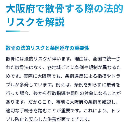
納骨堂訴訟から学ぶ散骨リスクの回避法
大阪府で散骨する際の法的
散骨の判例から見る安心できる供養方法
リスクを解説
散骨に関する代表的な判例の特徴と解説
判例が示す合法的な散骨手続きの流れ
納骨堂判例から考える安心の供養方法
散骨の法的リスクと条例遵守の重要性
墓地埋葬法判例を活かした散骨の注意点
散骨には法的リスクが伴います。理由は、全国で統一さ
行政訴訟判例が語る散骨の実務ポイント
れた散骨法はなく、各地域ごとに条例や規制が異なるた
トラブル防止に有効な散骨マナーの実践
めです。実際に大阪府でも、条例違反による指摘やトラ
違法と合法の境界線はどこか散骨の実情
ブルが多発しています。例えば、条例を知らずに散骨を
散骨の違法性と合法性を判例で解説
行った場合、後から行政指導や罰則の対象になることが
勝手な散骨と許可を得た散骨の違い
あります。だからこそ、事前に大阪府の条例を確認し、
墓地埋葬法に基づく散骨の境界を知る
適切な手続きを踏むことが重要です。これにより、トラ
行政通達や事件判例から見る散骨事情
ブル防止と安心した供養が両立できます。
大阪府で安心して散骨するための基準