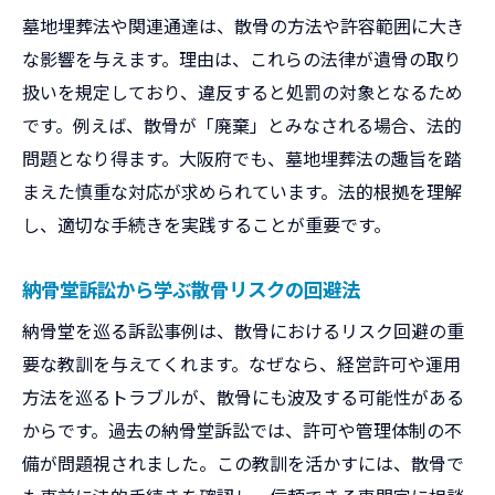
行政訴訟判例が指摘するトラブル原因
墓地埋葬法や関連通達は、散骨の方法や許容範囲に大き
な影響を与えます。理由は、これらの法律が遺骨の取り
安心して散骨するための実践的な法知識
扱いを規定しており、違反すると処罰の対象となるため
散骨マナー違反を防ぐための具体的対策
です。例えば、散骨が「廃棄」とみなされる場合、法的
故人を偲ぶために散骨判例を活かす方法
問題となり得ます。大阪府でも、墓地埋葬法の趣旨を踏
散骨判例を活用した安心供養のすすめ
まえた慎重な対応が求められています。法的根拠を理解
納骨堂や墓地判例から得る供養の知恵
し、適切な手続きを実践することが重要です。
散骨の判例に学ぶ家族の心を守る方法
墓地埋葬法判例が導く適切な供養手順
納骨堂訴訟から学ぶ散骨リスクの回避法
行政訴訟例に学ぶ思いやりのある散骨
納骨堂を巡る訴訟事例は、散骨におけるリスク回避の重
判例を知ることで実現する安心供養
要な教訓を与えてくれます。なぜなら、経営許可や運用
方法を巡るトラブルが、散骨にも波及する可能性がある
からです。過去の納骨堂訴訟では、許可や管理体制の不
備が問題視されました。この教訓を活かすには、散骨で