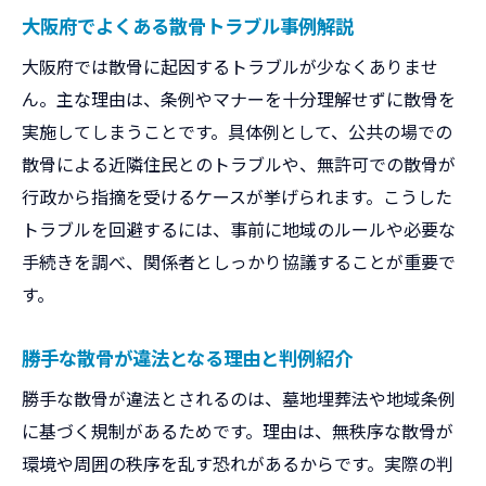
大阪府でよくある散骨トラブル事例解説
散骨の実情と認められる供養形態とは
大阪府では散骨に起因するトラブルが少なくありませ
大阪府における散骨許可と手続きの要点
ん。主な理由は、条例やマナーを十分理解せずに散骨を
散骨に必要な許可と許可証の取得方法
実施してしまうことです。具体例として、公共の場での
墓地経営許可判例が与える手続きの注意
散骨による近隣住民とのトラブルや、無許可での散骨が
行政訴訟判例から学ぶ散骨の手続き実例
行政から指摘を受けるケースが挙げられます。こうした
納骨堂や墓地の許可処分取消事例の解説
トラブルを回避するには、事前に地域のルールや必要な
散骨時に確認すべき条例や法律のポイント
手続きを調べ、関係者としっかり協議することが重要で
大阪府内で安全に散骨するための流れ
す。
納骨堂や墓地判例が示す散骨の注意点
勝手な散骨が違法となる理由と判例紹介
納骨堂訴訟判例が教える散骨時の注意点
勝手な散骨が違法とされるのは、墓地埋葬法や地域条例
墓地埋葬法判例を踏まえた供養の心得
に基づく規制があるためです。理由は、無秩序な散骨が
納骨堂トラブルと散骨選択時のリスク回避
環境や周囲の秩序を乱す恐れがあるからです。実際の判
墓地経営許可判例から見る散骨の留意点