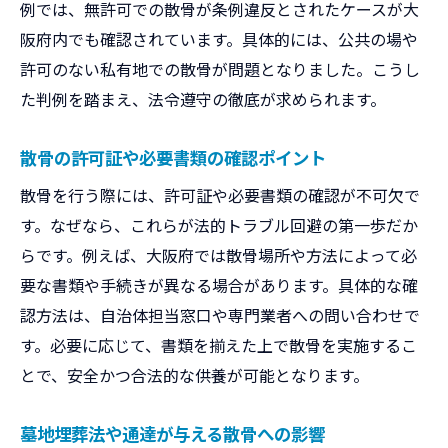
例では、無許可での散骨が条例違反とされたケースが大
裁判例に学ぶ適切な散骨とマナー実践法
阪府内でも確認されています。具体的には、公共の場や
散骨前に知っておきたい法的トラブル例
許可のない私有地での散骨が問題となりました。こうし
散骨を検討するなら知っておきたい条例情報
た判例を踏まえ、法令遵守の徹底が求められます。
大阪府での散骨に関する最新条例の解説
散骨の許可証や必要書類の確認ポイント
条例違反による散骨トラブル事例と対策
散骨を行う際には、許可証や必要書類の確認が不可欠で
墓地埋葬法と条例の関係性を理解する
す。なぜなら、これらが法的トラブル回避の第一歩だか
納骨堂や墓地条例が散骨に与える影響
らです。例えば、大阪府では散骨場所や方法によって必
運用事例から見た条例遵守の重要ポイント
要な書類や手続きが異なる場合があります。具体的な確
安全な散骨を実現するための条例確認法
認方法は、自治体担当窓口や専門業者への問い合わせで
トラブル回避のための散骨マナーと法知識
す。必要に応じて、書類を揃えた上で散骨を実施するこ
散骨時に守るべきマナーと法的注意点
とで、安全かつ合法的な供養が可能となります。
納骨堂や墓地トラブル事例から学ぶ教訓
墓地埋葬法や通達が与える散骨への影響
墓地埋葬通達に基づく適切な散骨方法