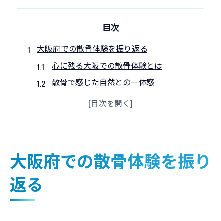
目次
大阪府での散骨体験を振り返る
心に残る大阪での散骨体験とは
散骨で感じた自然との一体感
故人との絆を感じる散骨の瞬間
大阪の海での散骨の魅力を語る
忘れられない散骨の思い出
大阪府で散骨を選んだ理由
大阪府での散骨体験を振り
自然と調和した大阪の散骨の魅力
返る
自然と調和する散骨の魅力
大阪の自然美と散骨の関係
散骨で自然と共に感じる安心感