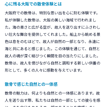
心に残る大阪での散骨体験とは
大阪府でのエコフレンドリーな散骨
大阪府での散骨は、特別な思い出を心に刻む体験です。
自然と調和する散骨の理由
私が体験した散骨は、大阪の美しい海域で行われまし
大阪の自然が育む散骨の魅力
た。海の青さと広がる空が、故人を送り出すにふさわし
大阪の海で感じる散骨の特別な瞬間
い壮大な舞台を提供してくれました。船上から眺める景
大阪の海での散骨の特別感
色は息をのむほどで、故人が自然の一部となり、永遠に
海と共にある散骨の瞬間
海と共にあると感じました。この体験を通じて、自然と
大阪の海での散骨の意義
故人の魂が深く結びつく瞬間を目の当たりにしました。
散骨で味わう自然との融合
散骨は、故人を偲びながら自然と調和する新しい供養の
形として、多くの人々に感動を与えています。
大阪の海が教える散骨の価値
大阪府の海洋散骨の特別な体験
散骨で感じた自然との一体感
大阪府での環境に優しい散骨の実体験
散骨の魅力は、何よりも自然との一体感にあります。故
環境に優しい散骨の選択肢
人を送り出す際、私たちは自然の一部としての彼らを感
大阪でのエコな散骨体験