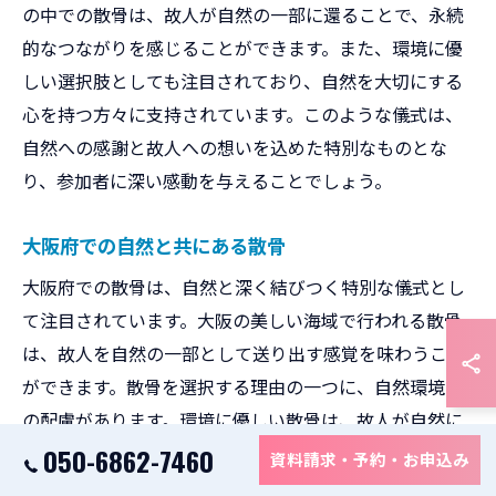
の中での散骨は、故人が自然の一部に還ることで、永続
的なつながりを感じることができます。また、環境に優
しい選択肢としても注目されており、自然を大切にする
心を持つ方々に支持されています。このような儀式は、
自然への感謝と故人への想いを込めた特別なものとな
り、参加者に深い感動を与えることでしょう。
大阪府での自然と共にある散骨
大阪府での散骨は、自然と深く結びつく特別な儀式とし
て注目されています。大阪の美しい海域で行われる散骨
は、故人を自然の一部として送り出す感覚を味わうこと
ができます。散骨を選択する理由の一つに、自然環境へ
の配慮があります。環境に優しい散骨は、故人が自然に
溶け込むように、永続的な存在として残ることを可能に
050-6862-7460
資料請求・予約・お申込み
します。また、海洋散骨を通じて、故人との絆をより深