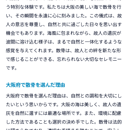
散骨がもたらす心の平安とは
う特別な体験です。私たちは大阪の美しい海で散骨を行
大阪での散骨が心を癒す理由
い、その瞬間を永遠に心に刻みました。この儀式は、故
散骨で感じる心の安らぎ
人の意志を尊重し、自然と共に過ごした日々を思い出す
大阪府の散骨が心に与える影響
機会でもあります。海風に包まれながら、故人の遺灰が
自然と共にある散骨の安らぎ
波間に溶け込む様子は、まるで自然と一体化するような
感覚を与えてくれます。散骨は、故人との絆を新たな形
散骨がもたらす心の休息
で感じることができる、忘れられない大切なセレモニー
です。
大阪府で散骨を選んだ理由
大阪府で散骨を選んだ理由は、自然との調和を大切にし
たいという思いからです。大阪の海は美しく、故人の遺
灰を自然に還すには最適な場所です。また、環境に配慮
した方法であることも選択の決め手でした。散骨は法的