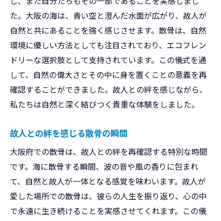
じ、また自分たちもその一部であることを実感しまし
環境に配慮した散骨の意義
た。大阪の海は、青い空と澄んだ水面が広がり、故人が
大阪の自然を守る散骨方法
自然と共にあることを強く感じさせます。散骨は、自然
エコフレンドリーな散骨の魅力
環境に優しい方法としても注目されており、エコフレン
大阪府での散骨が環境に優しい理由
ドリーな選択肢として支持されています。この儀式を通
して、自然の偉大さとその中に身を置くことの意義を再
故人との絆を深める大阪の散骨儀式
確認することができました。故人との絆を感じながら、
故人との絆を感じる散骨儀式
私たちは自然と深く結びつく貴重な体験をしました。
大阪での散骨がもたらす絆
心に残る散骨儀式の体験
故人との絆を感じる散骨の瞬間
大阪での散骨が深める故人とのつながり
大阪府での散骨は、故人との絆を再確認する特別な時間
散骨で感じる故人への想い
です。海に散骨する瞬間、波の音や風の香りに包まれ
大阪府での特別な散骨の儀式
て、自然と故人が一体となる感覚を味わいます。故人が
大阪の美しい自然と共に散骨を行う
愛した場所での散骨は、彼らの人生を振り返り、心の中
大阪の自然と共に行う散骨
で永遠に生き続けることを実感させてくれます。この儀