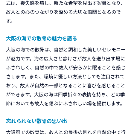
式は、喪失感を癒し、新たな希望を見出す契機となり、
美しい自然が育む散骨の魅力
故人との心のつながりを深める大切な瞬間となるので
大阪府での自然と共にある散骨
す。
自然の中での散骨がもたらす平和
大阪の自然が支える散骨体験
大阪の海での散骨の魅力を語る
自然と共に歩む散骨のプロセス
大阪の海での散骨は、自然と調和した美しいセレモニー
散骨を通じた大阪での自然とのつながり
が魅力です。海の広大さと静けさが故人を送り出す場に
散骨を通じて感じる自然とのつながり
ふさわしく、自然の中で故人が安らかに眠ることを感じ
大阪での散骨が教える自然の価値
させます。また、環境に優しい方法としても注目されて
自然と共にある散骨の意義
おり、故人が自然の一部となることに喜びを感じること
ができます。大阪の海は四季折々の表情を持ち、どの季
大阪の自然がもたらす散骨の価値
節においても故人を偲ぶにふさわしい場を提供します。
散骨で自然とつながる瞬間
大阪府での散骨がもたらす自然体験
忘れられない散骨の思い出
大阪府での散骨がもたらす心の平安
大阪府での散骨は、故人との最後の別れを自然の中で行