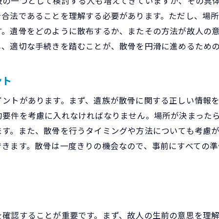
肢の一つとして検討する人も増えてきていますが、その具
相談を通じて得られる安心感と信頼
で合法であることを理解する必要があります。ただし、場
家族との対話を通じて進める散骨準備
す。遺骨をどのように散布するか、またその方法が故人の
心に寄り添う相談がもたらす心の平穏
し、適切な手続きを踏むことが、散骨を円滑に進めるため
ント
イントがあります。まず、遺族が散骨に関する正しい情報
的要件を考慮に入れなければなりません。場所が決まった
ます。また、散骨を行うタイミングや方法についても考慮
できます。散骨は一度きりの機会なので、事前にすべての
を確認することが重要です。まず、故人の生前の意思を理