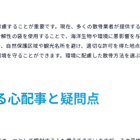
故人との思い出を自然に委ねる方法
自然との調和を意識した散骨のアプローチ
散骨の選択がもたらす心の癒しと向き合い方
考慮することが重要です。現在、多くの散骨業者が提供す
心の癒しを促進するための散骨の効果
分解性の袋を使用することで、海洋生物や環境に悪影響を
散骨を通じて心を解放するプロセス
で、自然保護区域や観光名所を避け、適切な許可を得た地点
環境を守ることができます。環境に配慮した散骨方法を選
自然の中で故人を感じることで得られる平穏
悲しみを受け入れ、前向きに生きるための手段
散骨後の感情の整理をサポートする方法
心のバランスを取り戻すための散骨の力
る心配事と疑問点
心に寄り添う散骨の相談プロセスとその意義
相談プロセスをスムーズに進めるための方法
心に寄り添う相談の特徴とその価値
専門家のアドバイスを効果的に活用する方法