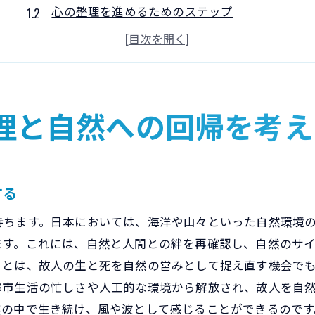
心の整理を進めるためのステップ
自然との対話を通じて心を癒す方法
散骨の意義を家族と共有することの重要性
自然回帰の選択がもたらす心の安らぎ
環境に優しい散骨方法を考える
理と自然への回帰を考え
散骨相談で解決する心配事と疑問点
散骨に関する一般的な疑問への回答
散骨のプロセスを理解するためのポイント
する
家族や友人との意向を確認する方法
持ちます。日本においては、海洋や山々といった自然環境
心配事を軽減するための準備と対応
ます。これには、自然と人間との絆を再確認し、自然のサ
信頼できる相談相手の選び方
ことは、故人の生と死を自然の営みとして捉え直す機会で
相談を通じて心を整理するためのアプローチ
都市生活の忙しさや人工的な環境から解放され、故人を自
散骨の適切なエチケットとその重要性
然の中で生き続け、風や波として感じることができるのです