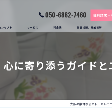
050-6862-7460
資料請求・
コンセプト
サービス
料金表
散骨場所、乗船場所
お客様の声
葬送船(クルーザー)
散骨の様子
：心に寄り添うガイドと
大阪の散骨ならバトーセレモ