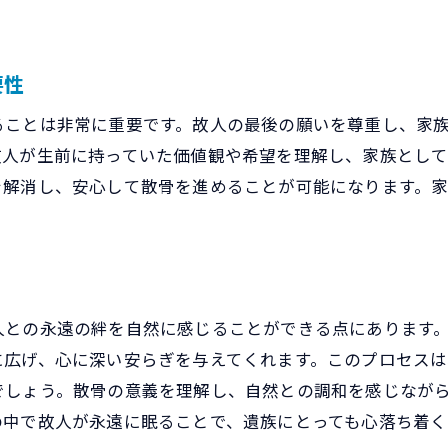
大切な人の意志を尊重するための散骨の手引き
故人の意志を確認するためのヒント
要性
家族や親しい人々と話し合うための方法
ることは非常に重要です。故人の最後の願いを尊重し、家
故人の思いを形にする散骨プランの作成
故人が生前に持っていた価値観や希望を理解し、家族とし
意志を尊重するための散骨場所の選定
を解消し、安心して散骨を進めることが可能になります。
故人の思い出を形に残すためのアイデア
意志を受け継ぐための心構えと行動
散骨を通じて自然とのつながりを感じる方法
自然と共に故人を感じるためのリチュアル
人との永遠の絆を自然に感じることができる点にあります
自然散策を通じた心の癒しのプロセス
に広げ、心に深い安らぎを与えてくれます。このプロセスは
緑豊かな場所で感じる故人とのつながり
でしょう。散骨の意義を理解し、自然との調和を感じなが
自然を背景にした追悼のアイデア
の中で故人が永遠に眠ることで、遺族にとっても心落ち着く