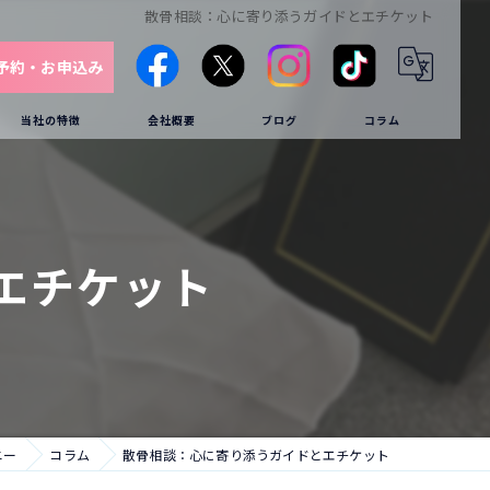
散骨相談：心に寄り添うガイドとエチケット
予約・お申込み
当社の特徴
会社概要
ブログ
コラム
海洋
供養
エチケット
クルーザー
葬儀
家族葬
ニー
コラム
散骨相談：心に寄り添うガイドとエチケット