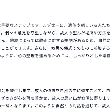
散骨を行う際の基本的なマナー
公共の場所での散骨を考慮する際の注意点
周囲の人々への配慮と敬意を払う方法
は重要なステップです。まず第一に、遺族や親しい友人た
宗教的・文化的背景を尊重するための心得
す。個々の意見を尊重しながら、故人の望んだ場所や方法
散骨後のフォローアップの重要性
せん。地域によっては散骨に対する規制があるため、事前
うことができます。さらに、散骨の儀式そのものに参加す
エチケットを守ることで得られる心の安定
のように、心の整理を進めるためには、しっかりとした準
散骨を行う上で知っておくべき法律のポイント
日本国内における散骨の法律的枠組み
許可が必要な場合とその取得方法
散骨が禁止されている地域の確認
機会を提供します。故人の遺骨を自然の中に還すことで、
法律を遵守することで得られる安心感
さざめきが心を落ち着かせ、故人の思い出が鮮明に蘇りま
散骨に関する法的相談先の選び方
の一環となります。このように自然との対話を通じて、故
法律を知ることで得る安心と安全