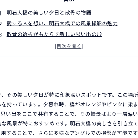
明石大橋の美しい夕日と散骨の物語
愛する人を想い、明石大橋での風景撮影の魅力
散骨の選択がもたらす新しい思い出の形
海と空の青が織り成す明石大橋の圧巻の景色
夕暮れ時の明石大橋：思い出を包み込む柔らかな光
散骨の意味と、明石大橋の風景の視覚的魅力
特別な瞬間を共にするための撮影テクニックとスポッ
で、その美しい夕日が特に印象深いスポットです。この場
味を持っています。夕暮れ時、橋がオレンジやピンクに染
思い出をここで共有することで、その情景はより一層深い
的な風景が特におすすめです。明石大橋の美しさを引き立
利用することで、さらに多様なアングルでの撮影が可能です