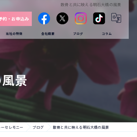
散骨と共に映える明石大橋の風景
予約・お申込み
当社の特徴
会社概要
ブログ
コラム
海洋
供養
の風景
クルーザー
葬儀
家族葬
トーセレモニー
ブログ
散骨と共に映える明石大橋の風景