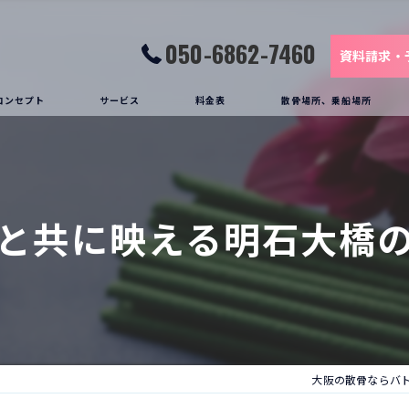
050-6862-7460
資料請求・
コンセプト
サービス
料金表
散骨場所、乗船場所
お客様の声
葬送船(クルーザー)
散骨の様子
と共に映える明石大橋
大阪の散骨ならバ